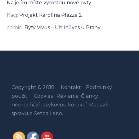
Na jejím místě vyrostou nové byty
Kacj
:
Projekt Karolína Plazza 2
admin
:
Byty Vivus – Uhřiněves u Prahy
Copyright © 2018
Kontakt
Podmínky
použití
Cookies
Reklama
Články
neprochází jazykovou korekcí. Magazín
spravuje Setball s.r.o.