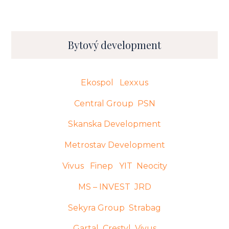
Bytový development
Ekospol
Lexxus
Central Group
PSN
Skanska Development
Metrostav Development
Vivus
Finep
YIT
Neocity
MS – INVEST
JRD
Sekyra Group
Strabag
Gartal
Crestyl
Vivus