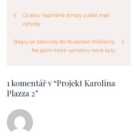
Navigace
Co jsou napínané stropy a jaké mají
výhody
pro
Bagry se zakously do Nuselské mlékárny.
příspěvek
Na jejím místě vyrostou nové byty
1 komentář v “
Projekt Karolína
Plazza 2
”