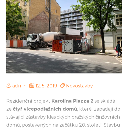
admin
12. 5. 2019
Novostavby
Rezidenční projekt
Karolína Plazza 2
se skládá
ze
čtyř vícepodlažních domů
, které zapadají do
stávající zástavby klasických pražských činžovních
domů, postavených na začátku 20. století. Stavbu