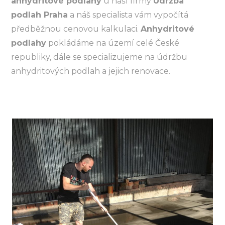
anhydritové podlahy
u naší firmy
Údržba
podlah Praha
a náš specialista vám vypočítá
předběžnou cenovou kalkulaci.
Anhydritové
podlahy
pokládáme na území celé České
republiky, dále se specializujeme na údržbu
anhydritových podlah a jejich renovace.