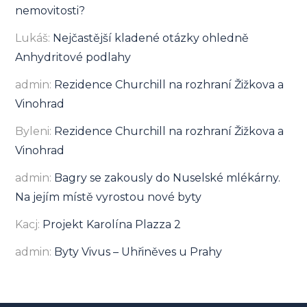
nemovitosti?
Lukáš
:
Nejčastější kladené otázky ohledně
Anhydritové podlahy
admin
:
Rezidence Churchill na rozhraní Žižkova a
Vinohrad
Byleni
:
Rezidence Churchill na rozhraní Žižkova a
Vinohrad
admin
:
Bagry se zakously do Nuselské mlékárny.
Na jejím místě vyrostou nové byty
Kacj
:
Projekt Karolína Plazza 2
admin
:
Byty Vivus – Uhřiněves u Prahy