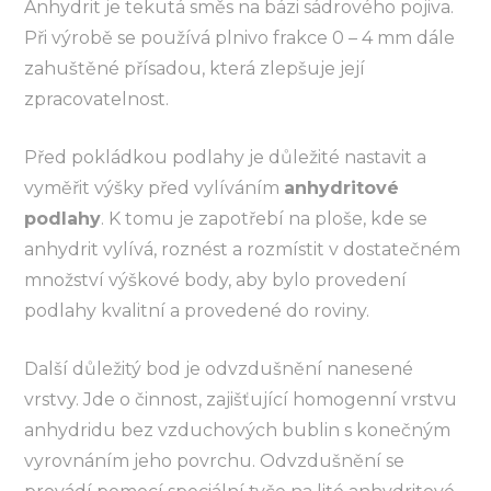
Anhydrit je tekutá směs na bázi sádrového pojiva.
Při výrobě se používá plnivo frakce 0 – 4 mm dále
zahuštěné přísadou, která zlepšuje její
zpracovatelnost.
Před pokládkou podlahy je důležité nastavit a
vyměřit výšky před vylíváním
anhydritové
podlahy
. K tomu je zapotřebí na ploše, kde se
anhydrit vylívá, roznést a rozmístit v dostatečném
množství výškové body, aby bylo provedení
podlahy kvalitní a provedené do roviny.
Další důležitý bod je odvzdušnění nanesené
vrstvy. Jde o činnost, zajišťující homogenní vrstvu
anhydridu bez vzduchových bublin s konečným
vyrovnáním jeho povrchu. Odvzdušnění se