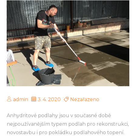
admin
3. 4. 2020
Nezařazeno
Anhydritové podlahy jsou v současné době
nejpoužívanějším typem podlah pro rekonstrukci,
novostavbu i pro pokládku podlahového topení.