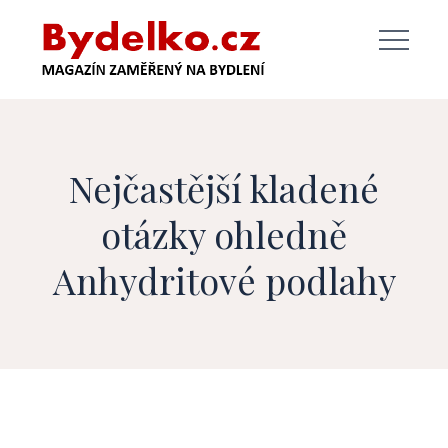
Skip
to
content
Nejčastější kladené
otázky ohledně
Anhydritové podlahy