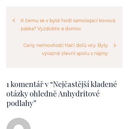
Navigace
K čemu se v bytě hodí samolepicí kovová
páska? Vyzdobte si domov
pro
Ceny nemovitostí tlačí dolů viry. Byty
příspěvek
výrazně zlevní spolu s nájmy
1 komentář v “
Nejčastější kladené
otázky ohledně Anhydritové
podlahy
”