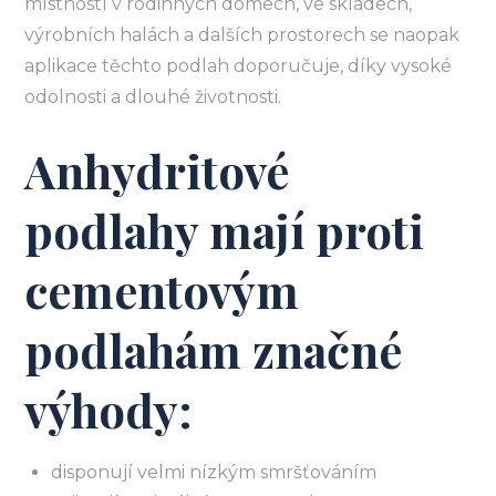
místností v rodinných domech, ve skladech,
výrobních halách a dalších prostorech se naopak
aplikace těchto podlah doporučuje, díky vysoké
odolnosti a dlouhé životnosti.
Anhydritové
podlahy mají proti
cementovým
podlahám značné
výhody:
disponují velmi nízkým smršťováním