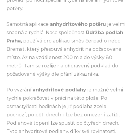
provádí pomocí speciální tyče na lité anhydritové
potěry.
Samotná aplikace
anhydritového potěru
je velmi
snadná a rychlá. Naše společnost
Údržba podlah
Praha,
používá pro aplikaci směsi čerpadlo nebo
Bremat, který přesouvá anhydrit na požadované
místo. Až na vzdálenost 200 m a do výšky 80
metrů. Tam se rozlije na připravený podklad do
požadované výšky dle přání zákazníka.
Po vyzrání
anhydritové podlahy
je možné velmi
rychle pokračovat v práci na této ploše. Po
osmačtyřiceti hodinách je již podlaha zcela
pochozí, po pěti dnech ji lze bez omezení zatížit.
Podlahové topení lze spustit po čtyřech dnech.
Tyto anhydritové podlahy, díky své rovinatosti,