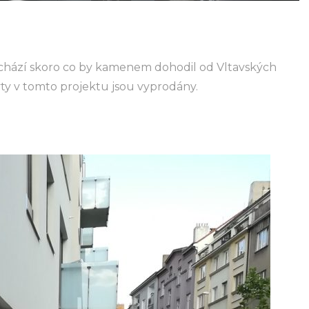
achází skoro co by kamenem dohodil od Vltavských
yty v tomto projektu jsou vyprodány.